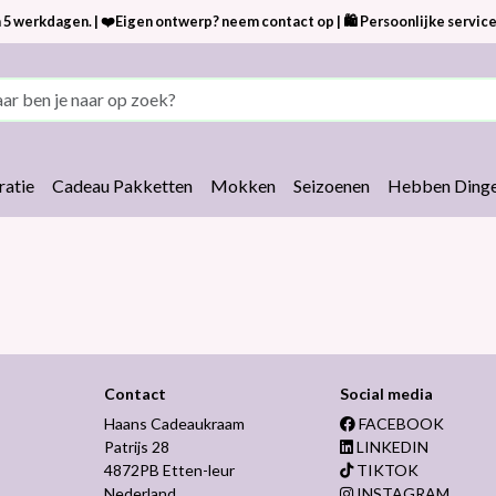
 5 werkdagen. | ❤️Eigen ontwerp? neem contact op | 🛍 Persoonlijke service
atie
Cadeau Pakketten
Mokken
Seizoenen
Hebben Dinge
Contact
Social media
Haans Cadeaukraam
FACEBOOK
Patrijs 28
LINKEDIN
4872PB Etten-leur
TIKTOK
Nederland
INSTAGRAM