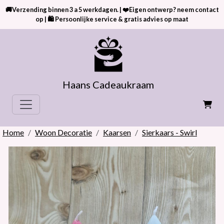
🚚Verzending binnen 3 a 5 werkdagen. | ❤️Eigen ontwerp? neem contact
op | 🛍 Persoonlijke service & gratis advies op maat
Haans Cadeaukraam
Home
Woon Decoratie
Kaarsen
Sierkaars - Swirl