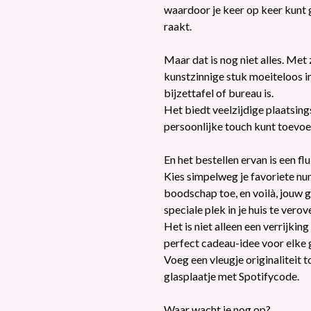
waardoor je keer op keer kunt g
raakt.
Maar dat is nog niet alles. Me
kunstzinnige stuk moeiteloos in
bijzettafel of bureau is.
Het biedt veelzijdige plaatsin
persoonlijke touch kunt toevoeg
En het bestellen ervan is een flu
Kies simpelweg je favoriete nu
boodschap toe, en voilà, jouw g
speciale plek in je huis te verov
Het is niet alleen een verrijki
perfect cadeau-idee voor elke 
Voeg een vleugje originaliteit t
glasplaatje met Spotifycode.
Waar wacht je nog op?