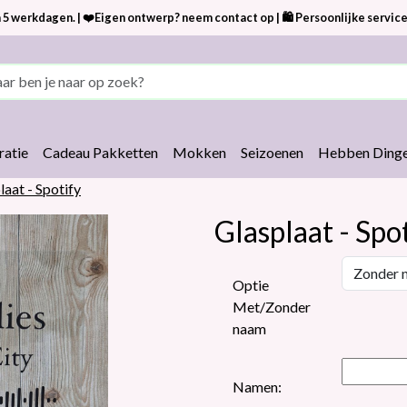
 5 werkdagen. | ❤️Eigen ontwerp? neem contact op | 🛍 Persoonlijke service
atie
Cadeau Pakketten
Mokken
Seizoenen
Hebben Dinge
laat - Spotify
Glasplaat - Spo
Optie
Met/Zonder
naam
Namen: