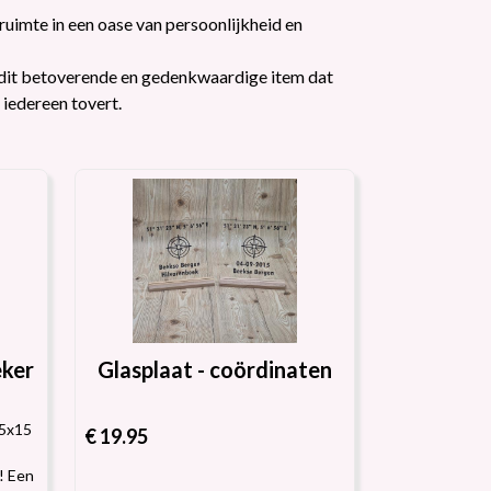
ruimte in een oase van persoonlijkheid en
t dit betoverende en gedenkwaardige item dat
 iedereen tovert.
eker
Glasplaat - coördinaten
15x15
€ 19.95
! Een