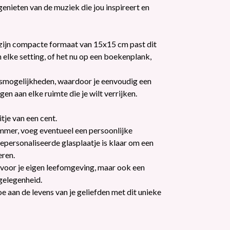
enieten van de muziek die jou inspireert en
t zijn compacte formaat van 15x15 cm past dit
 elke setting, of het nu op een boekenplank,
gsmogelijkheden, waardoor je eenvoudig een
en aan elke ruimte die je wilt verrijken.
itje van een cent.
mmer, voeg eventueel een persoonlijke
epersonaliseerde glasplaatje is klaar om een
eren.
ng voor je eigen leefomgeving, maar ook een
gelegenheid.
oe aan de levens van je geliefden met dit unieke