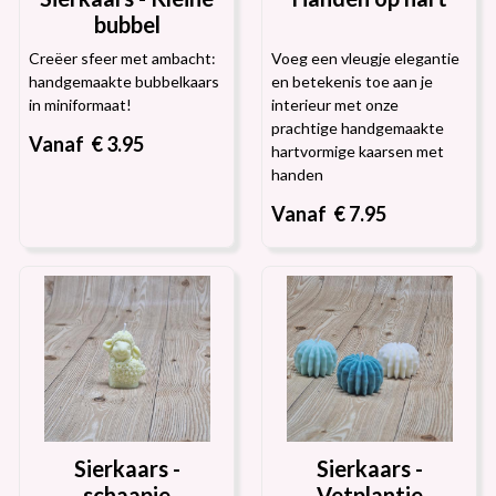
bubbel
Creëer sfeer met ambacht:
Voeg een vleugje elegantie
handgemaakte bubbelkaars
en betekenis toe aan je
in miniformaat!
interieur met onze
prachtige handgemaakte
Vanaf € 3.95
hartvormige kaarsen met
handen
Vanaf € 7.95
Sierkaars -
Sierkaars -
schaapje
Vetplantje