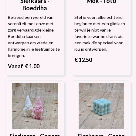
Sierkaars -
Mok - foto
Boeddha
Betreed een wereld van
Stel je voor: elke ochtend
sereniteit met onze met
beginnen met een glimlach
zorg vervaardigde kleine
terwijl je nipt van je
Boeddha kaarsen,
favoriete warme drank uit
ontworpen om vrede en
een mok die speciaal voor
harmonie in je leefruimte te
jou is ontworpen.
brengen.
€ 12.50
Vanaf € 1.00
Sierkaars - Gnoom
Sierkaars - Grote